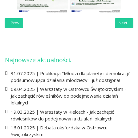
Previous article: 13.03.2024 | Warsztaty - Proces modelu EKO w Kielc
Next artic
Prev
Next
Najnowsze aktualności
31.07.2025 | Publikacja "Młodzi dla planety i demokracji"
podsumowująca działania młodzieży - już dostępna!
09.04.2025 | Warsztaty w Ostrowcu Świętokrzyskim -
Jak zachęcić rówieśników do podejmowania działań
lokalnych
19.03.2025 | Warsztaty w Kielcach - Jak zachęcić
rówieśników do podejmowania działań lokalnych
16.01.2025 | Debata oksfordzka w Ostrowcu
Świętokrzyskim